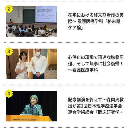
在宅における終末期看護の実
際～ 看護医療学科「終末期
ケア論」
心停止の現場で迅速な胸骨圧
迫、そして無事に社会復帰！
～看護医療学科
記念講演を終えて～森岡周教
授が第1回日本理学療法学会
連合学術総会「臨床研究学術
賞」に