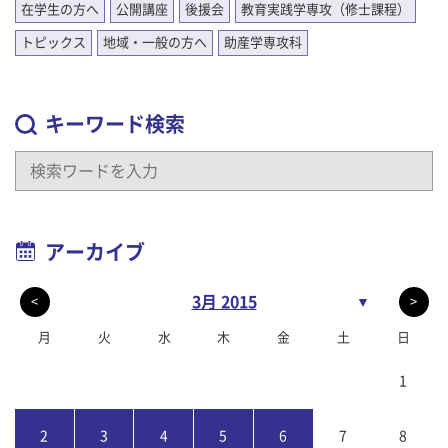
在学生の方へ
公開講座
後援会
教育実践学専攻（修士課程）
トピックス
地域・一般の方へ
助産学専攻科
キーワード検索
アーカイブ
3月 2015
▼
<
>
月
火
水
木
金
土
日
1
2
3
4
5
6
7
8