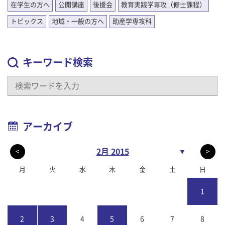
在学生の方へ
公開講座
後援会
教育実践学専攻（修士課程）
トピックス
地域・一般の方へ
助産学専攻科
キーワード検索
アーカイブ
2月 2015
▼
<
>
月
火
水
木
金
土
日
1
2
3
4
5
6
7
8