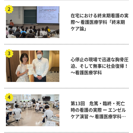
在宅における終末期看護の実
際～ 看護医療学科「終末期
ケア論」
心停止の現場で迅速な胸骨圧
迫、そして無事に社会復帰！
～看護医療学科
第13回 危篤・臨終・死亡
時の看護の実際 ー エンゼル
ケア演習 ～ 看護医療学科
「終末期ケア論」