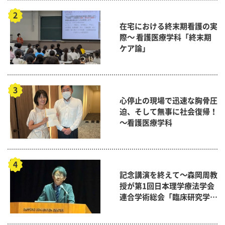
在宅における終末期看護の実
際～ 看護医療学科「終末期
ケア論」
心停止の現場で迅速な胸骨圧
迫、そして無事に社会復帰！
～看護医療学科
記念講演を終えて～森岡周教
授が第1回日本理学療法学会
連合学術総会「臨床研究学術
賞」に