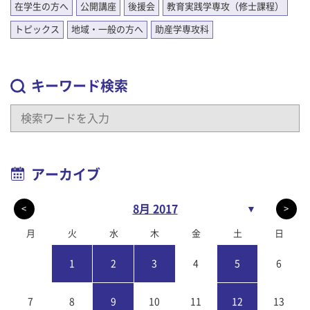
在学生の方へ
公開講座
後援会
教育実践学専攻（修士課程）
トピックス
地域・一般の方へ
助産学専攻科
キーワード検索
アーカイブ
8月 2017
▼
<
>
月
火
水
木
金
土
日
1
2
3
4
5
6
7
8
9
10
11
12
13