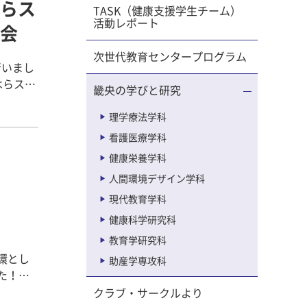
らス
TASK（健康支援学生チーム）
活動レポート
の天候・
会
君（パイ
次世代教育センタープログラム
大
行いまし
し2度3位
はらスイ
畿央の学びと研究
4月にス
の間寛平
プロの職
理学療法学科
支援チー
できた健
看護医療学科
今年の京
、それぞ
、そして
健康栄養学科
たり、和
で、ご期
人間環境デザイン学科
のあるウ
ーツにつ
現代教育学科
保存の仕
健康科学研究科
l ▼昨年の
教育学研究科
写真やレ
30日に間寛
環とし
助産学専攻科
 1グル
た！！
剣な相
ることで
クラブ・サークルより
た猶原先