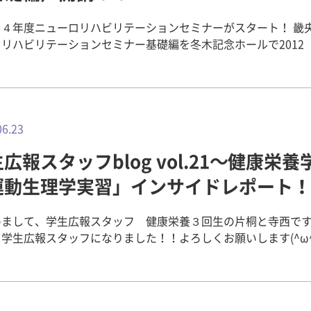
体にあること）も説明してくださいました。 また、世界禁煙デ
イベントの様子、H1～H24年度の世界禁煙スローガンの紹介
４年度ニューロリハビリテーションセミナーがスタート！ 畿央大学ニ
小・中学校での敷地内禁煙の取り組みや生徒の自発的な禁煙活
リハビリテーションセミナー基礎編を冬木記念ホールで2012（
風が変わったというお話などを写真や図、グラフなどを通して
23日，24日の2日間にわたり実施しました。北は北海道から南
ていただきました。 ≪参加した学生の感想≫ ・家族の中で、
本全国から約300名の参加者でホールは満たされ，大盛況でした
以外に母親や兄、姉がたばこを吸っている影響はとても大きい
講師を畿央大学ニューロリハビリテーショングループが担当し
きを受けました。 ・DMATの存在を初めて知りました。 ・た
ーションの実施に不可欠な中枢神経系の各部位の構造と機能に
くないものだと再認識させられました。たばこを吸い始めた時
紹介しました。2日間のハードなスケジュールでしたが，最後ま
06.23
年生からというのが多く、驚かされました。受動喫煙で年間2万人
講していただき，中枢神経系の理解の基盤となる知識を共有す
）の死者出ていることを知り怖くなりました。 ・たばこは吸う
広報スタッフblog vol.21～健康栄養
になったと講師一同喜んでおります。 2日間のハードなスケジ
い人にも害を与えているので、自分のためにも、周りの人のた
ので，受講者が利用できるcafé Neuronブースを設けました。N
運動生理学実習」インサイドレポート！
たばこを吸わないようにすると改めて決意しました。 ・たばこ
éは受講者に癒しのひとときと，講師陣との，また受講者同士の
れほど高いか、たとえを交えての説明で分かりやすかったです。
ション，意見交換の場を提供するための場として昨年より設け
も自分の意志をしっかり持って、NOと言える勇気を持つことが
めまして、学生広報スタッフ 健康栄養３回生の片桐と寺西で
った。 ・教師という立場をめざすにあたって大変役に立つ内容
学生広報スタッフになりました！！よろしくお願いします(^ω^
籍の販売も始めました。いずれも多くの方々に利用していただ
切さを伝えたいと思いました。 ・海外のたばこのパッケージは
士課程と言えば「栄養についての勉強を学んでいるだけ」と思
催された懇親会には130名以上の受講者
よりたばこの危険性を大きく示していてすごかったです。日本
が、実は運動療法についても管理栄養士の立場から理解するこ
加いただき、講師陣や大学院生も交えて大いに盛り上がりました
じくらい恐いパッケージにしたらいいのにと思いました。 ・最
。そのため３回生の前期では、「運動生理学実習」という授業
も今後応用編，臨床編，実践編を実施します。講師一同，準備
毎月22日が禁煙の日と定められているのは、2が白鳥で「スワ
す。この授業では、運動時の生体における生理学的な変化ある