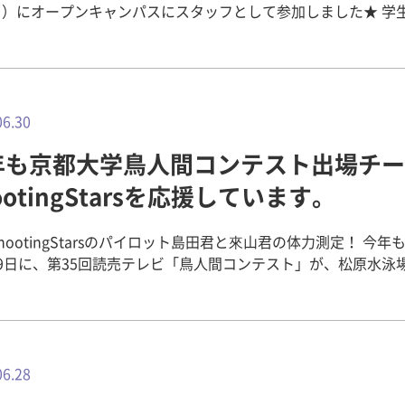
日）にオープンキャンパスにスタッフとして参加しました★ 学
員がおそろいの青いＴシャツ姿。第一印象が大事！と、スマイ
で来場者の方々をお出迎え(^^) この日は、現役の高校生とそ
合計400名近い方々が来校。入試説明や体験授業等を受けられて
 きーさんは受付、案内誘導を担当した後、体験授業や個別相談
援へ。 ▼受付ブース。青いＴシャツの学生スタッフが笑顔で元
06.30
い？ ▼個
年も京都大学鳥人間コンテスト出場チー
コーナーの様子。皆さん、いろんな質問をされていました。 オープン
ンパスは今後７月～１０月までの毎月と、１２月、３月に開か
ootingStarsを応援しています。
きーさんは８月にもスタッフとして参加します！受験を考えて
軽にお越し下さい。楽しい学生スタッフが笑顔でお待ちしてお
hootingStarsのパイロット島田君と來山君の体力測定！ 今年も
) 【受験生のための総合サイト オープンキャンパス情報】
9日に、第35回読売テレビ「鳥人間コンテスト」が、松原水泳
://www.kio.ac.jp/admission/opencampus/index.html 
根市）で開催されます。 畿央大学健康科学部理学療法学科の教
。お疲れ様でした！
平教授、福本准教授、松本助教）は毎年京都大学公認鳥人間コ
ShootingStarsを、パイロットの体力測定で連携支援していま
日、今年のパイロット島田君（京大工学部3回生）、次期25年
の來山君（同2回生）の2人が、前回3月16日から約3ヶ月後の
06.28
認するため、畿央大学に来て、体力測定を受けました。 余すと