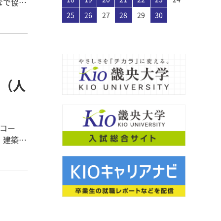
なで協力
。 第３
27
30
28
30
26
26
29
27
30
28
31
26
29
27
27
30
26
28
31
26
29
27
30
28
29
28
30
26
28
31
27
29
27
30
26
29
27
29
28
30
26
28
31
27
30
28
30
26
29
27
29
28
31
26
29
27
30
28
26
27
30
26
28
31
26
29
27
30
28
28
31
27
29
27
30
26
28
31
26
29
28
30
26
28
31
27
29
27
30
26
29
27
29
28
30
26
28
31
28
31
26
29
27
30
28
30
26
26
29
27
30
28
31
26
29
27
27
30
26
28
31
26
29
27
30
28
28
31
27
29
27
30
26
31
26
29
26
29
27
29
28
30
26
28
31
27
30
28
30
26
29
27
29
28
31
26
29
27
30
28
30
26
26
29
27
30
28
31
26
29
27
28
28
31
29
27
27
30
28
31
29
27
30
28
28
31
27
29
27
30
28
31
29
29
27
29
28
30
28
31
27
30
28
30
29
27
29
28
31
29
27
30
28
30
29
27
30
28
31
29
27
28
31
27
29
27
30
28
31
29
28
30
28
31
27
29
27
30
29
27
29
28
30
28
31
27
30
28
30
29
27
29
29
27
30
28
31
29
27
27
30
28
31
29
27
30
28
28
31
27
29
27
30
28
31
29
28
30
28
31
27
27
30
27
30
28
30
29
27
29
28
31
29
27
30
28
30
29
27
30
28
31
29
27
27
30
28
31
29
27
30
28
29
29
30
28
28
31
29
30
28
31
29
28
30
28
31
29
30
30
28
30
29
29
28
31
29
30
28
30
29
30
28
31
29
30
28
31
29
30
28
29
28
30
28
31
29
30
29
29
28
30
28
31
30
28
30
29
29
28
31
29
30
28
30
30
28
31
29
30
28
28
31
29
30
28
31
29
28
30
28
31
29
30
29
29
28
28
31
28
31
29
30
28
30
29
30
28
31
29
30
28
31
29
30
28
28
31
29
30
28
31
29
30
31
29
30
31
29
30
29
29
30
31
31
29
30
30
29
30
31
29
30
31
29
30
31
29
30
31
29
29
29
30
31
30
30
29
29
31
29
30
30
29
30
31
29
31
29
30
31
29
30
31
29
30
29
29
30
31
30
30
29
29
29
30
31
29
30
31
29
30
31
29
30
31
29
30
31
29
30
25
26
27
28
29
30
ウンドで
でボール
どちらの
っぱいに
（人
さんの遊
だいた
した。今
動。ま
りコー
とも一緒
 建築ま
3回生の
子どもた
ことを確
となっ
れます。
すます充