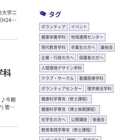
ーに開催
、奈良県
タグ
動によっ
H24）
、わかり
ボランティア
イベント
は九州ま
。全講
健康栄養学科
地域連携センター
というこ
，リハビ
ばこは体
現代教育学科
卒業生の方へ
畿桜会
関する知
期が小学
で熱心
企業・行政の方へ
保護者の方へ
（1日
る貴重な
人にも吸
人間環境デザイン学科
学科
ュール
めにも絶
クラブ・サークル
看護医療学科
euron
のリスク
コミュニ
ボランティアセンター
理学療法学科
 ・誘わ
ていま
大切だ
健康科学専攻（修士課程）
す♪今期
で、禁煙
) 管理
健康科学専攻（博士後期課程）
くことが
、日本の
われがち
在学生の方へ
公開講座
後援会
も他の国
とも大切
。 本
後のクイ
を学んで
教育実践学専攻（修士課程）
を整え，
ン」22
いは運動