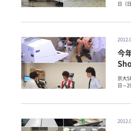
日（
フ全
な挨拶
等、
た。
の支
2012.
挨拶！ ▼体験授業「骨量をはかる」。あなたの骨密度はどれくら
今
別相談
キャ
Sh
で、
お気
京大S
(^^
日～2
https
県彦
集合
（田
チーム
月30
ト予定
2012.
を確