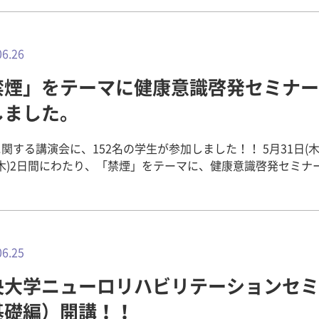
れ、世界的にも注目されています。 ▼まず、今井まちなみ交流
んとうにありがとうございました。 7月7日（土）学内コンペ
」で、今井町の歴史についての講義がありました。 ▼次に町並み散
、参加学生たちは「かしはらスイーツレシピ」に熱心に取り組
の中でしたが、みんな熱心にメモや写真を撮っています。 ▼華甍の中
【参考記事】 4/17説明会の様子
町並み模型も解説を交えてもらいながら見学しました。 案内していた
06.26
://www.kio.ac.jp/information/2012/04/post-498.html 第
た上田琢也さん、米村博昭さん、ありがとうございました！！ 
tps://www.kio.ac.jp/information/2012/04/1-10.html 
禁煙」をテーマに健康意識啓発セミナー
くり演習の課題テーマとしては今井町が最終です。 今回も班毎
ttps://www.kio.ac.jp/information/2012/05/2-6.html
引き続き演習がんばってください！！
しました。
様子 https://www.kio.ac.jp/information/2012/05/post-
.html 第3回勉強会の様子
://www.kio.ac.jp/information/2012/06/3-6.html
関する講演会に、152名の学生が参加しました！！ 5月31日(木
(木)2日間にわたり、「禁煙」をテーマに、健康意識啓発セミナ
した。参加者は、1回生152名でした！ 日 時
2.5.31（木）9:00～10:30 講演テーマ 「家庭内に広がる喫煙
 講 師 郡山保健所 所長 山田 全啓先生 日 時
2.6.14（木）14:40～16:30 講演テーマ 「タバコの健康への影
師 健康栄養学科教授 金内 雅夫先生 講演の中で、
06.25
災災害派遣医療チーム（DMAT）・救急医療・地域保健医療活動
央大学ニューロリハビリテーションセミ
保健医療スタッフに求められるものなどを詳しくお話ししてい
線量とたばこのリスクの比較（たばこを吸うと放射線と同じぐ
基礎編）開講！！