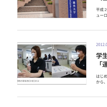
響が
される
平成２
内の
ューロ
て校
年6月
やすくお話し
で日
父親
座の
とに驚
リテ
に良
見を
2012.
校4
に受
55人
学生
時間
わな
でした
「
対に
caf
がど
ケー
れて
はじ
す。 また今回から各講座の内容をそれぞれ1枚にまとめたパネルの展示と関
と思
から、
連書
の大
栄養
できました。 また初日終了後に開
もの
です
にご参
と同
です
年度
ズで、
いま