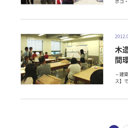
ポコ
して
回の
元気
を飛
ゲー
2012.
声を出
木
地域
びの
間
り、
回は
～建
た、
ス】
に活動して
ちづ
ポコ
多く
ちが
信してい
て、
品を
▲かぶり
が並