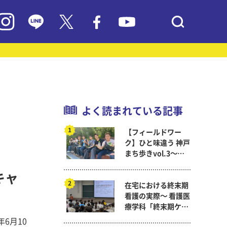
よく読まれている記事
【フィールドワー
ク】ひと味違う 神戸
まち歩きvol.3～現
代教育学科岡田ゼミ
キャ
在宅における終末期
看護の実際～ 看護医
療学科「終末期ケア
論」
6月10