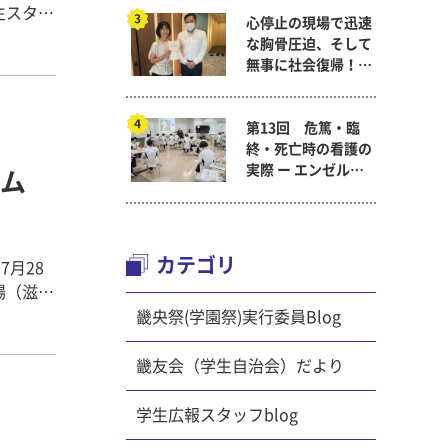
生スタッ
心停止の現場で迅速
ル＆元気
な胸骨圧迫、そして
の保護者
無事に社会復帰！～
いまし
看護医療学科
コーナー
第13回 危篤・臨
気よくご
終・死亡時の看護の
実際 ー エンゼルケ
ム
ア演習 ～ 看護医療
れる予定
学科「終末期ケア
いる方、
論」
ります
カテゴリ
7月28
場（滋賀
▼スタッフ全員
員有志
畿央祭(学園祭)実行委員Blog
ンテスト
す。 6
畿友会（学生自治会）だより
度フライ
鍛錬結果
学生広報スタッフblog
ころ1ヶ