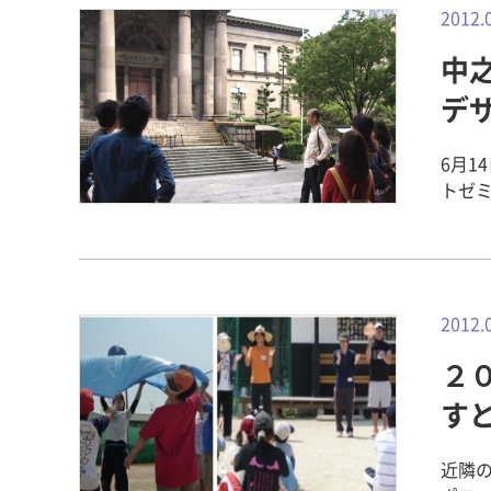
受講
で「ス
が及
2012.
で一
定者
大学
中
動負
たば
しました。 次に運動負荷を軽度(普通歩行)
デ
とは
にわけて、そ
広が
を調
6月
わか
トゼミ
ぎる
之島
限は守
くか
に、この
正・
す。
まれ
部・
府立中之島図書館。 
2012.
業で
ることはめっ
とで
２
です
す
てい
がん
近隣