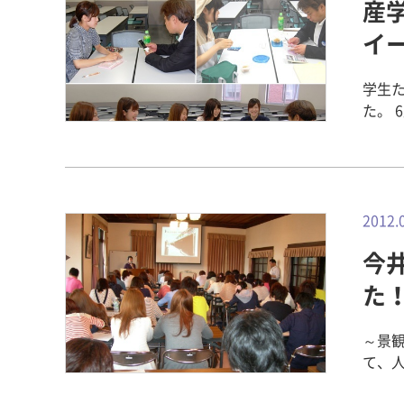
産
月、最後
はほ
イ
風加
ロット
学生
Sho
た。 
を記録
ーツ
人間
ター
さん
人か
ムが
康栄養
大チ
れの
2012.
優勝
洋の
待くだ
今
エダ
Sho
いて
た
https
方など
模様
理し
https
～景観
シピ
平さ
て、
ープ
https
今井
談会