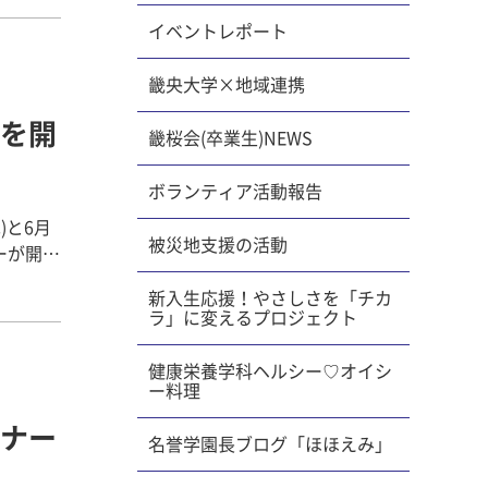
センター
本番に向
イベントレポート
んでいま
畿央大学×地域連携
1回勉強会の
景観・ま
第2回勉強会
を開
に分かれ
畿桜会(卒業生)NEWS
 橿原市内見
ボランティア活動報告
)と6月
被災地支援の活動
ーが開催
新入生応援！やさしさを「チカ
の世代間連
ラ」に変えるプロジェクト
響」
健康栄養学科ヘルシー♡オイシ
東北沖
ー料理
や災害
ナー
ただき、
名誉学園長ブログ「ほほえみ」
らいの影