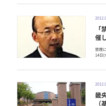
知ら
生、ほ
「華甍
けて
策。雨
す。 
にある
2012.
https
だい
様子 ht
「
ちづ
の様子 h
て、
催
学ツアーの
510
https
禁煙に
14日
されま
201
鎖」
201
講 
2012.
大震
畿
時に
放射
（