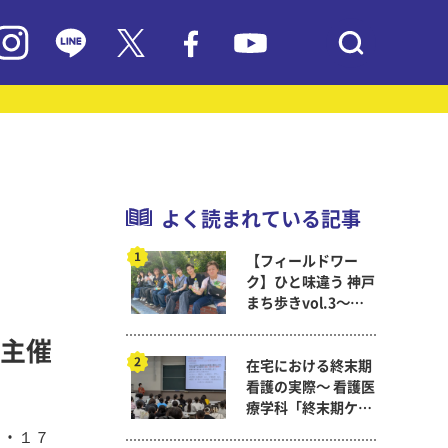
よく読まれている記事
【フィールドワー
ク】ひと味違う 神戸
まち歩きvol.3～現
代教育学科岡田ゼミ
主催
在宅における終末期
看護の実際～ 看護医
療学科「終末期ケア
論」
日・１７