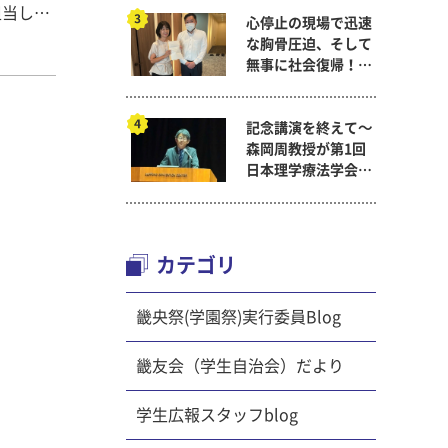
担当しま
心停止の現場で迅速
ました。
な胸骨圧迫、そして
ルト、蚕
無事に社会復帰！～
材の名称
看護医療学科
ても盛り
記念講演を終えて～
材料に
森岡周教授が第1回
験実習で
日本理学療法学会連
いただい
合学術総会「臨床研
究学術賞」に
カテゴリ
畿央祭(学園祭)実行委員Blog
畿友会（学生自治会）だより
学生広報スタッフblog