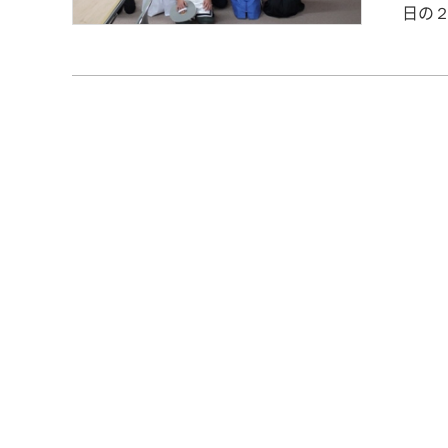
日の
した
第１
と絹
と特
上が
した
は個