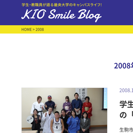
HOME
> 2008
200
2008.
学
の
生駒