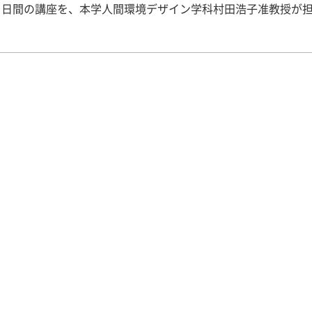
２日間の講座を、本学人間環境デザイン学科村田浩子准教授が
。村田ゼミの学生たちもボランティアでスタッフとして参加し
日目は「身近な自然物を学ぶ－楽しい天然繊維―（羊毛とフェ
）」がテーマ。 学生たちは、色々な衣服を着用して、その衣素
徴が分かる寸劇を演じました。この劇は受講者にも好評で、と
りました。 第２日目は「身近な自然物を利用して遊ぶ－草木を
染め物－」をテーマにして、講義と体験実習を行いました。 体
性的な染め物ができあがり、参加した皆さんに大いに満足して
たようです。