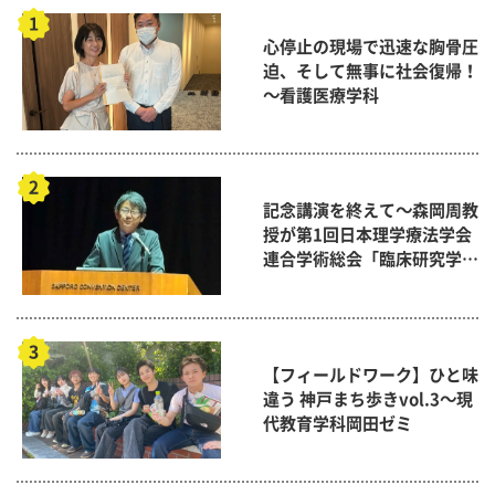
心停止の現場で迅速な胸骨圧
迫、そして無事に社会復帰！
～看護医療学科
記念講演を終えて～森岡周教
授が第1回日本理学療法学会
連合学術総会「臨床研究学術
賞」に
【フィールドワーク】ひと味
違う 神戸まち歩きvol.3～現
代教育学科岡田ゼミ