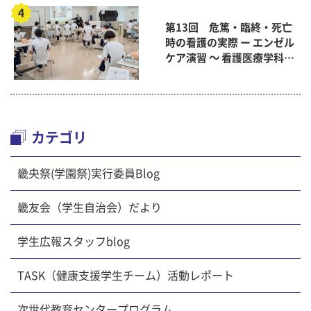
第13回 危篤・臨終・死亡
時の看護の実際 ー エンゼル
ケア演習 ～ 看護医療学科
「終末期ケア論」
カテゴリ
畿央祭(学園祭)実行委員Blog
畿友会（学生自治会）だより
学生広報スタッフblog
TASK（健康支援学生チーム）活動レポート
次世代教育センタープログラム