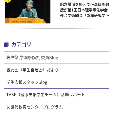
記念講演を終えて～森岡周教
授が第1回日本理学療法学会
連合学術総会「臨床研究学術
賞」に
カテゴリ
畿央祭(学園祭)実行委員Blog
畿友会（学生自治会）だより
学生広報スタッフblog
TASK（健康支援学生チーム）活動レポート
次世代教育センタープログラム