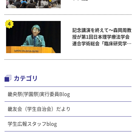
記念講演を終えて～森岡周教
授が第1回日本理学療法学会
連合学術総会「臨床研究学術
賞」に
カテゴリ
畿央祭(学園祭)実行委員Blog
畿友会（学生自治会）だより
学生広報スタッフblog