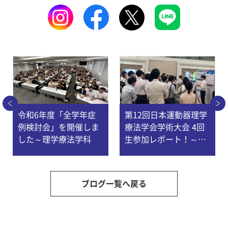
令和6年度「全学年症
第12回日本運動器理学
例検討会」を開催しま
療法学会学術大会 4回
した～理学療法学科
生参加レポート！～理
学療法学科
ブログ一覧へ戻る