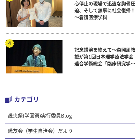
心停止の現場で迅速な胸骨圧
迫、そして無事に社会復帰！
～看護医療学科
記念講演を終えて～森岡周教
授が第1回日本理学療法学会
連合学術総会「臨床研究学術
賞」に
カテゴリ
畿央祭(学園祭)実行委員Blog
畿友会（学生自治会）だより