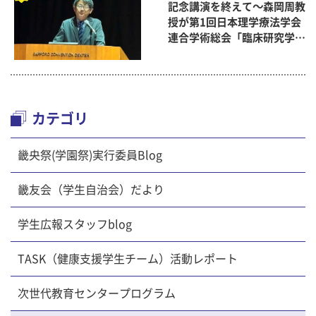
記念講演を終えて～森岡周教
授が第1回日本理学療法学会
連合学術総会「臨床研究学術
賞」に
カテゴリ
畿央祭(学園祭)実行委員Blog
畿友会（学生自治会）だより
学生広報スタッフblog
TASK（健康支援学生チーム）活動レポート
次世代教育センタープログラム