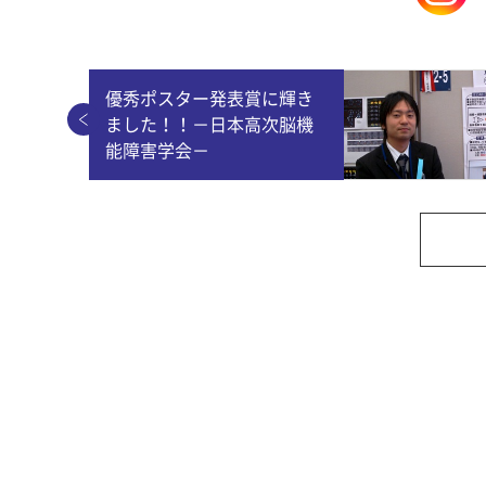
優秀ポスター発表賞に輝き
ました！！－日本高次脳機
能障害学会－