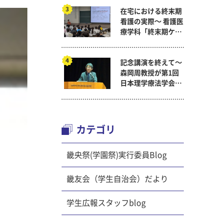
在宅における終末期
看護の実際～ 看護医
療学科「終末期ケア
論」
記念講演を終えて～
森岡周教授が第1回
日本理学療法学会連
合学術総会「臨床研
究学術賞」に
カテゴリ
畿央祭(学園祭)実行委員Blog
畿友会（学生自治会）だより
学生広報スタッフblog