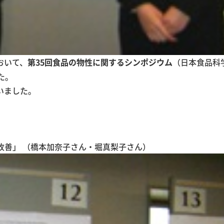
おいて、
（日本食品科
第35回食品の物性に関するシンポジウム
た。
いました。
改善」 （橋本加奈子さん・堀真梨子さん）