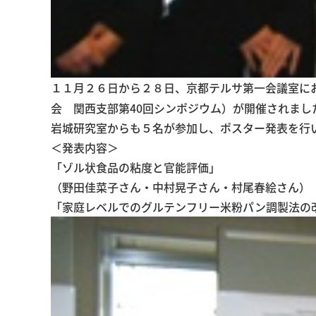
１１月２６日から２８日、京都テルサ第一会議室に
会 関西支部第40回シンポジウム）が開催されまし
岩城研究室からも５名が参加し、ポスター発表を行
＜発表内容＞
「ゾル状食品の粘度と官能評価」
（野田佳菜子さん・中村晃子さん・村尾春絵さん）
「家庭レベルでのグルテンフリー米粉パン調製法の