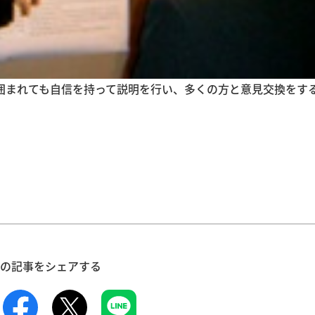
囲まれても自信を持って説明を行い、多くの方と意見交換をす
1
1
1
1
1
1
1
1
1
1
1
1
1
1
1
1
1
1
1
1
1
1
1
1
1
1
1
1
1
1
1
1
2
2
2
1
1
1
2
2
2
1
2
1
2
1
1
2
1
2
2
1
1
2
1
2
2
1
2
1
2
1
2
1
2
1
2
1
1
2
2
2
1
1
1
2
2
1
2
1
1
2
1
1
2
1
2
2
1
1
2
2
2
1
1
1
3
1
3
1
3
2
2
1
2
3
1
3
3
1
2
3
1
1
2
3
1
2
2
1
3
1
2
3
3
2
2
1
3
1
2
3
1
3
2
3
1
2
3
1
2
3
1
1
2
3
1
2
3
2
2
1
3
1
3
1
3
2
2
1
2
3
1
3
2
3
1
2
1
2
3
1
2
2
1
3
1
2
3
3
2
2
1
3
1
3
1
3
2
2
の記事をシェアする
6
8
4
6
2
2
5
8
3
6
8
4
7
2
5
7
3
3
6
2
4
7
2
5
8
3
6
8
4
5
8
4
6
2
4
7
3
5
8
3
6
6
2
5
7
3
5
8
4
6
2
4
7
7
3
6
8
4
6
2
5
7
3
5
8
8
4
7
2
5
7
3
6
8
4
2
3
6
2
4
7
2
5
8
3
6
8
4
4
7
3
5
8
3
6
2
4
7
2
5
5
8
4
6
2
4
7
3
5
8
3
6
6
2
5
7
3
5
8
4
6
2
4
7
8
4
7
2
5
7
3
6
8
4
6
2
2
5
8
3
6
8
4
7
2
5
7
3
3
6
2
4
7
2
5
8
3
6
8
4
4
7
3
5
8
3
6
2
4
7
2
5
6
2
5
7
3
5
8
4
6
2
4
7
7
3
6
8
4
6
2
5
7
3
5
8
8
4
7
2
5
7
3
6
8
4
6
2
2
5
8
3
6
8
4
7
2
5
7
3
4
7
9
5
7
3
3
6
9
4
7
9
5
8
3
6
8
4
4
7
3
5
8
3
6
9
4
7
9
5
6
9
5
7
3
5
8
4
6
9
4
7
7
3
6
8
4
6
9
5
7
3
5
8
8
4
7
9
5
7
3
6
8
4
6
9
9
5
8
3
6
8
4
7
9
5
3
4
7
3
5
8
3
6
9
4
7
9
5
5
8
4
6
9
4
7
3
5
8
3
6
6
9
5
7
3
5
8
4
6
9
4
7
7
3
6
8
4
6
9
5
7
3
5
8
9
5
8
3
6
8
4
7
9
5
7
3
3
6
9
4
7
9
5
8
3
6
8
4
4
7
3
5
8
3
6
9
4
7
9
5
5
8
4
6
9
4
7
3
5
8
3
6
7
3
6
8
4
6
9
5
7
3
5
8
8
4
7
9
5
7
3
6
8
4
6
9
9
5
8
3
6
8
4
7
9
5
7
3
3
6
9
4
7
9
5
8
3
6
8
4
5
10
10
10
10
10
10
10
10
10
10
10
10
10
10
10
10
10
10
10
10
10
10
10
10
10
10
10
10
10
10
10
10
8
6
8
4
4
7
5
8
6
9
4
7
9
5
5
8
4
6
9
4
7
5
8
6
7
6
8
4
6
9
5
7
5
8
8
4
7
9
5
7
6
8
4
6
9
9
5
8
6
8
4
7
9
5
7
6
9
4
7
9
5
8
6
4
5
8
4
6
9
4
7
5
8
6
6
9
5
7
5
8
4
6
9
4
7
7
6
8
4
6
9
5
7
5
8
8
4
7
9
5
7
6
8
4
6
9
6
9
4
7
9
5
8
6
8
4
4
7
5
8
6
9
4
7
9
5
5
8
4
6
9
4
7
5
8
6
6
9
5
7
5
8
4
6
9
4
7
8
4
7
9
5
7
6
8
4
6
9
9
5
8
6
8
4
7
9
5
7
6
9
4
7
9
5
8
6
8
4
4
7
5
8
6
9
4
7
9
5
6
13
15
11
13
12
15
10
13
15
11
14
12
14
10
10
13
11
14
12
15
10
13
15
11
12
15
11
13
11
14
10
12
15
10
13
13
12
14
10
12
15
11
13
11
14
14
10
13
15
11
13
12
14
10
12
15
15
11
14
12
14
10
13
15
11
10
13
11
14
12
15
10
13
15
11
11
14
10
12
15
10
13
11
14
12
12
15
11
13
11
14
10
12
15
10
13
13
12
14
10
12
15
11
13
11
14
15
11
14
12
14
10
13
15
11
13
12
15
10
13
15
11
14
12
14
10
10
13
11
14
12
15
10
13
15
11
11
14
10
12
15
10
13
11
14
12
13
12
14
10
12
15
11
13
11
14
14
10
13
15
11
13
12
14
10
12
15
15
11
14
12
14
10
13
15
11
13
12
15
10
13
15
11
14
12
14
10
11
9
9
9
9
9
9
9
9
9
9
9
9
9
9
9
9
9
9
9
9
9
9
9
9
9
9
9
9
9
9
9
9
9
14
16
12
14
10
10
13
16
11
14
16
12
15
10
13
15
11
11
14
10
12
15
10
13
16
11
14
16
12
13
16
12
14
10
12
15
11
13
16
11
14
14
10
13
15
11
13
16
12
14
10
12
15
15
11
14
16
12
14
10
13
15
11
13
16
16
12
15
10
13
15
11
14
16
12
10
11
14
10
12
15
10
13
16
11
14
16
12
12
15
11
13
16
11
14
10
12
15
10
13
13
16
12
14
10
12
15
11
13
16
11
14
14
10
13
15
11
13
16
12
14
10
12
15
16
12
15
10
13
15
11
14
16
12
14
10
10
13
16
11
14
16
12
15
10
13
15
11
11
14
10
12
15
10
13
16
11
14
16
12
12
15
11
13
16
11
14
10
12
15
10
13
14
10
13
15
11
13
16
12
14
10
12
15
15
11
14
16
12
14
10
13
15
11
13
16
16
12
15
10
13
15
11
14
16
12
14
10
10
13
16
11
14
16
12
15
10
13
15
11
12
15
17
13
15
11
11
14
17
12
15
17
13
16
11
14
16
12
12
15
11
13
16
11
14
17
12
15
17
13
14
17
13
15
11
13
16
12
14
17
12
15
15
11
14
16
12
14
17
13
15
11
13
16
16
12
15
17
13
15
11
14
16
12
14
17
17
13
16
11
14
16
12
15
17
13
11
12
15
11
13
16
11
14
17
12
15
17
13
13
16
12
14
17
12
15
11
13
16
11
14
14
17
13
15
11
13
16
12
14
17
12
15
15
11
14
16
12
14
17
13
15
11
13
16
17
13
16
11
14
16
12
15
17
13
15
11
11
14
17
12
15
17
13
16
11
14
16
12
12
15
11
13
16
11
14
17
12
15
17
13
13
16
12
14
17
12
15
11
13
16
11
14
15
11
14
16
12
14
17
13
15
11
13
16
16
12
15
17
13
15
11
14
16
12
14
17
17
13
16
11
14
16
12
15
17
13
15
11
11
14
17
12
15
17
13
16
11
14
16
12
13
20
22
18
20
16
16
19
22
17
20
22
18
21
16
19
21
17
17
20
16
18
21
16
19
22
17
20
22
18
19
22
18
20
16
18
21
17
19
22
17
20
20
16
19
21
17
19
22
18
20
16
18
21
21
17
20
22
18
20
16
19
21
17
19
22
22
18
21
16
19
21
17
20
22
18
16
17
20
16
18
21
16
19
22
17
20
22
18
18
21
17
19
22
17
20
16
18
21
16
19
19
22
18
20
16
18
21
17
19
22
17
20
20
16
19
21
17
19
22
18
20
16
18
21
22
18
21
16
19
21
17
20
22
18
20
16
16
19
22
17
20
22
18
21
16
19
21
17
17
20
16
18
21
16
19
22
17
20
22
18
18
21
17
19
22
17
20
16
18
21
16
19
20
16
19
21
17
19
22
18
20
16
18
21
21
17
20
22
18
20
16
19
21
17
19
22
22
18
21
16
19
21
17
20
22
18
20
16
16
19
22
17
20
22
18
21
16
19
21
17
18
21
23
19
21
17
17
20
23
18
21
23
19
22
17
20
22
18
18
21
17
19
22
17
20
23
18
21
23
19
20
23
19
21
17
19
22
18
20
23
18
21
21
17
20
22
18
20
23
19
21
17
19
22
22
18
21
23
19
21
17
20
22
18
20
23
23
19
22
17
20
22
18
21
23
19
17
18
21
17
19
22
17
20
23
18
21
23
19
19
22
18
20
23
18
21
17
19
22
17
20
20
23
19
21
17
19
22
18
20
23
18
21
21
17
20
22
18
20
23
19
21
17
19
22
23
19
22
17
20
22
18
21
23
19
21
17
17
20
23
18
21
23
19
22
17
20
22
18
18
21
17
19
22
17
20
23
18
21
23
19
19
22
18
20
23
18
21
17
19
22
17
20
21
17
20
22
18
20
23
19
21
17
19
22
22
18
21
23
19
21
17
20
22
18
20
23
23
19
22
17
20
22
18
21
23
19
21
17
17
20
23
18
21
23
19
22
17
20
22
18
19
22
24
20
22
18
18
21
24
19
22
24
20
23
18
21
23
19
19
22
18
20
23
18
21
24
19
22
24
20
21
24
20
22
18
20
23
19
21
24
19
22
22
18
21
23
19
21
24
20
22
18
20
23
23
19
22
24
20
22
18
21
23
19
21
24
24
20
23
18
21
23
19
22
24
20
18
19
22
18
20
23
18
21
24
19
22
24
20
20
23
19
21
24
19
22
18
20
23
18
21
21
24
20
22
18
20
23
19
21
24
19
22
22
18
21
23
19
21
24
20
22
18
20
23
24
20
23
18
21
23
19
22
24
20
22
18
18
21
24
19
22
24
20
23
18
21
23
19
19
22
18
20
23
18
21
24
19
22
24
20
20
23
19
21
24
19
22
18
20
23
18
21
22
18
21
23
19
21
24
20
22
18
20
23
23
19
22
24
20
22
18
21
23
19
21
24
24
20
23
18
21
23
19
22
24
20
22
18
18
21
24
19
22
24
20
23
18
21
23
19
20