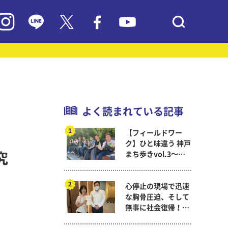
よく読まれている記事
【フィールドワー
ク】ひと味違う 神戸
まち歩きvol.3～現
究
代教育学科岡田ゼミ
心停止の現場で迅速
な胸骨圧迫、そして
無事に社会復帰！～
看護医療学科