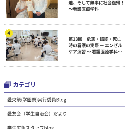
迫、そして無事に社会復帰！
～看護医療学科
第13回 危篤・臨終・死亡
時の看護の実際 ー エンゼル
ケア演習 ～ 看護医療学科
「終末期ケア論」
カテゴリ
畿央祭(学園祭)実行委員Blog
畿友会（学生自治会）だより
学生広報スタッフblog