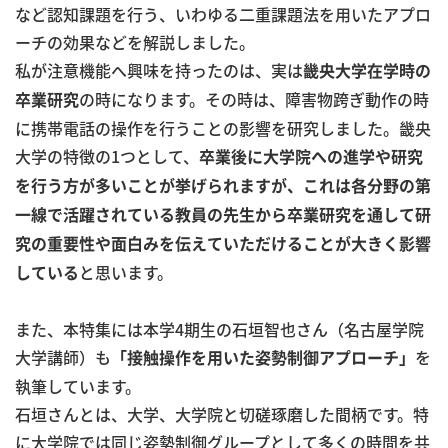
など認知課題を行う、いわゆる二重課題法を用いたアプロ
ーチの効果などを解説しました。
私が注意機能へ興味を持ったのは、実は
畿央大学在学時の
の時になります。その時は、障害物跨ぎ動作の時
卒業研究
に携帯電話の操作を行うことの影響を研究しました。畿央
大学の特徴の1つとして、
卒業後に大学院への進学や研究
を行う方が多いことが挙げられますが、これは各分野の第
一線で活躍されている教員の先生から卒業研究を通して研
究の重要性や面白みを伝えていただけることが大きく影響
と思います。
している
また、本特集には本学4期生の石垣智也さん（名古屋学院
大学講師）も
を
「接触操作を用いた姿勢制御アプローチ」
執筆しています。
石垣さんとは、大学、大学院と切磋琢磨した間柄です。特
に大学院では同じ姿勢制御グループとして多くの時間を共