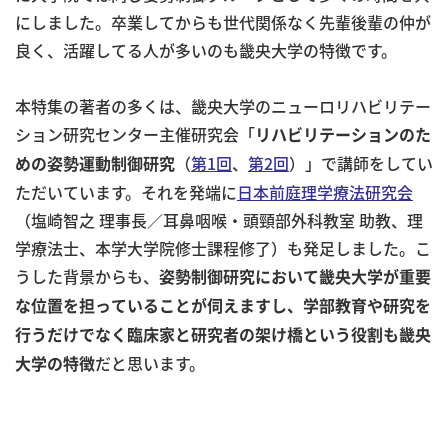
にしました。卒業してからも世代関係なく先輩後輩の仲が
良く、活躍してる人が多いのも畿央大学の特徴です。
本特集の著者の多くは、畿央大学のニューロリハビリテー
ション研究センター主催研究会「
リハビリテーションのた
（
第1回
、
第2回
）」で講師をしてい
めの姿勢運動制御研究
ただいています。それを発端に
日本前庭理学療法研究会
（塩崎智之 理事長／耳鼻咽喉・頭頸部外科教室 助教、理
学療法士、本学大学院修士課程修了）も発足しました。こ
うした背景からも、
姿勢制御研究において畿央大学が重要
な位置を担っていることが伺えますし、学部教育や研究を
行うだけでなく臨床家と研究者の架け橋という役割も畿央
だと思います。
大学の特徴