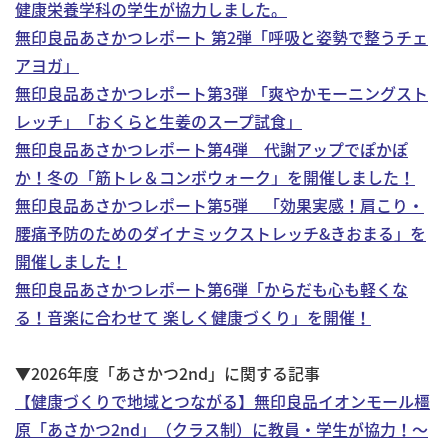
健康栄養学科の学生が協力しました。
無印良品あさかつレポート 第2弾「呼吸と姿勢で整うチェ
アヨガ」
無印良品あさかつレポート第3弾 「爽やかモーニングスト
レッチ」「おくらと生姜のスープ試食」
無印良品あさかつレポート第4弾 代謝アップでぽかぽ
か！冬の「筋トレ＆コンボウォーク」を開催しました！
無印良品あさかつレポート第5弾 「効果実感！肩こり・
腰痛予防のためのダイナミックストレッチ&きおまる」を
開催しました！
無印良品あさかつレポート第6弾「からだも心も軽くな
る！音楽に合わせて 楽しく健康づくり」を開催！
▼2026年度「あさかつ2nd」に関する記事
【健康づくりで地域とつながる】無印良品イオンモール橿
原「あさかつ2nd」（クラス制）に教員・学生が協力！～