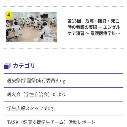
第13回 危篤・臨終・死亡
時の看護の実際 ー エンゼル
ケア演習 ～ 看護医療学科
「終末期ケア論」
カテゴリ
畿央祭(学園祭)実行委員Blog
畿友会（学生自治会）だより
学生広報スタッフblog
TASK（健康支援学生チーム）活動レポート