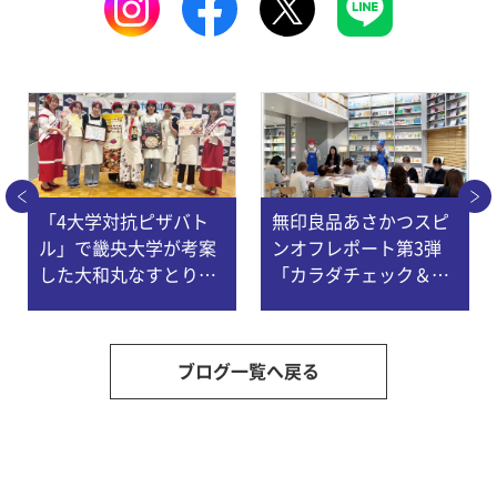
「4大学対抗ピザバト
無印良品あさかつスピ
ル」で畿央大学が考案
ンオフレポート第3弾
した大和丸なすとりん
「カラダチェック＆簡
ごのピザが最優秀賞
単レシピ～骨に良い食
に！～ 健康栄養学科・
事」を開催しました！
ヘルスチーム菜良
～健康栄養学科
ブログ一覧へ戻る