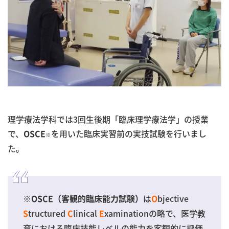
理学療法学科では3回生後期「臨床理学療法学」の授業
で、
を用いた臨床実習前の実技試験を行いまし
OSCE
※
た。
※
は
bjective
OSCE（客観的臨床能力試験）
O
tructured
linical
xaminationの略で、医学教
S
C
E
育における臨床技能レベルの能力を客観的に評価