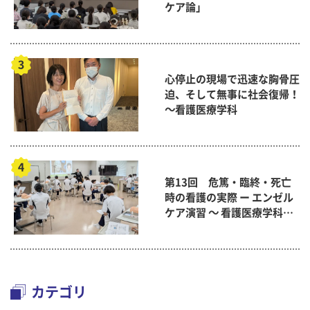
ケア論」
心停止の現場で迅速な胸骨圧
迫、そして無事に社会復帰！
～看護医療学科
第13回 危篤・臨終・死亡
時の看護の実際 ー エンゼル
ケア演習 ～ 看護医療学科
「終末期ケア論」
カテゴリ