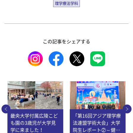
理学療法学科
この記事をシェアする
畿央大学付属広陵こど
「第16回アジア理学療
も園の3歳児が大学見
法連盟学術大会」大学
学に来ました！
院生レポート②～健康