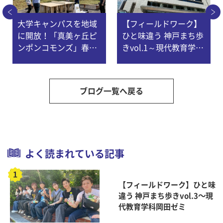
大学キャンパスを地域
【フィールドワーク】
に開放！「真美ヶ丘ピ
ひと味違う 神戸まち歩
ンポンコモンズ」春イ
きvol.1～現代教育学科
ベント開催 ～人間環境
岡田ゼミ
デザイン学科×理学療
法学科
ブログ一覧へ戻る
よく読まれている記事
【フィールドワーク】ひと味
違う 神戸まち歩きvol.3～現
代教育学科岡田ゼミ