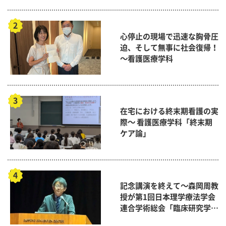
心停止の現場で迅速な胸骨圧
迫、そして無事に社会復帰！
～看護医療学科
在宅における終末期看護の実
際～ 看護医療学科「終末期
ケア論」
記念講演を終えて～森岡周教
授が第1回日本理学療法学会
連合学術総会「臨床研究学術
賞」に