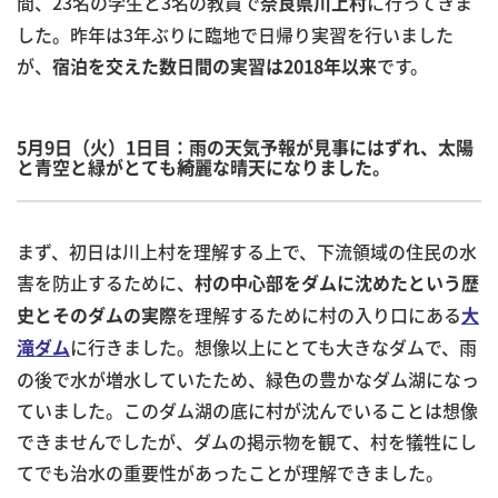
間、23名の学生と3名の教員で
に行ってきま
奈良県川上村
した。昨年は3年ぶりに臨地で日帰り実習を行いました
が、
です。
宿泊を交えた数日間の実習は2018年以来
5月9日（火）1日目：
雨の天気予報が見事にはずれ、太陽
と青空と緑がとても綺麗な晴天になりました。
まず、初日は川上村を理解する上で、下流領域の住民の水
害を防止するために、
村の中心部をダムに沈めたという歴
を理解するために村の入り口にある
史とそのダムの実際
大
に行きました。想像以上にとても大きなダムで、雨
滝ダム
の後で水が増水していたため、緑色の豊かなダム湖になっ
ていました。このダム湖の底に村が沈んでいることは想像
できませんでしたが、ダムの掲示物を観て、村を犠牲にし
てでも治水の重要性があったことが理解できました。