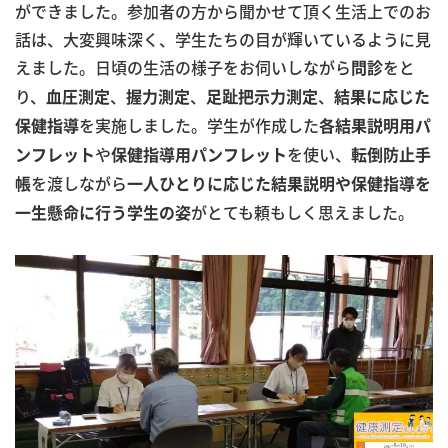
ができました。参加者の方から聞かせて頂く生活上でのお
話は、大変興味深く、学生たちの目が輝いているように見
えました。日頃の生活の様子をお伺いしながら
をと
問診
り、
、
、
、
血圧測定
握力測定
足趾把示力測定
結果に応じた
を実施しました。学生が作成した
保健指導
各結果説明用パ
や
を使い、
ンフレット
保健指導用パンフレット
転倒防止手
を渡しながら
帳
一人ひとりに応じた結果説明や保健指導を
がとても頼もしく思えました。
一生懸命に行う学生の姿