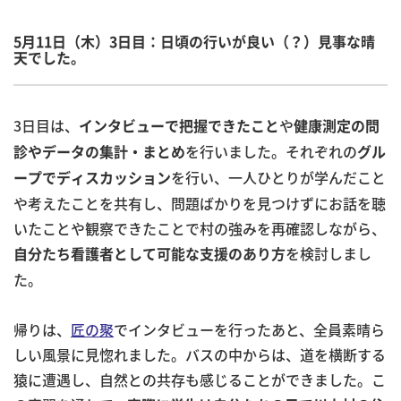
5月11日（木）3日目：日頃の行いが良い（？）見事な晴
天でした。
3日目は、
や
インタビューで把握できたこと
健康測定の問
を行いました。それぞれの
診やデータの集計・まとめ
グル
を行い、一人ひとりが学んだこと
ープでディスカッション
や考えたことを共有し、問題ばかりを見つけずにお話を聴
いたことや観察できたことで村の強みを再確認しながら、
を検討しまし
自分たち看護者として可能な支援のあり方
た。
帰りは、
匠の聚
でインタビューを行ったあと、全員素晴ら
しい風景に見惚れました。バスの中からは、道を横断する
猿に遭遇し、自然との共存も感じることができました。こ