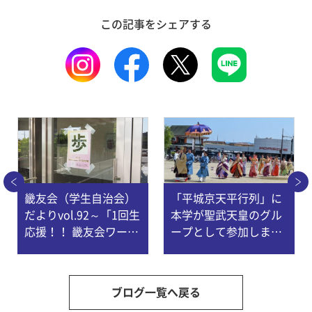
この記事をシェアする
畿友会（学生自治会）
「平城京天平行列」に
だよりvol.92～「1回生
本学が聖武天皇のグル
応援！！ 畿友会ワード
ープとして参加しまし
ラリー」を開催！
た。
ブログ一覧へ戻る