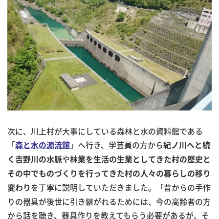
次に、川上村が大事にしている森林と水の資料館である
「
」へ行き、学芸員の方から
森と水の源流館
紀ノ川へと続
や
く吉野川の水脈
林業を生活の生業としてきた村の歴史と
その中でものづくりを行ってきた村の人々の暮らしの移り
を丁寧に説明していただきました。「昔からの手作
変わり
りの器具が後世に引き継がれるためには、今の高齢者の方
から話を聴き、器具作りを教えてもらう必要があるが、そ