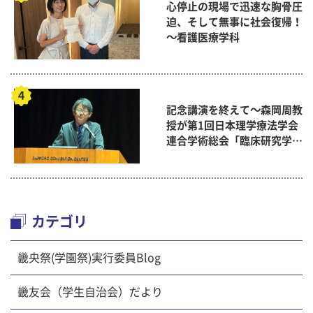
心停止の現場で迅速な胸骨圧
迫、そして無事に社会復帰！
～看護医療学科
記念講演を終えて～森岡周教
授が第1回日本理学療法学会
連合学術総会「臨床研究学術
賞」に
カテゴリ
畿央祭(学園祭)実行委員Blog
畿友会（学生自治会）だより