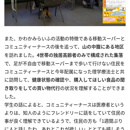
また、かわかみらいふの活動の特徴である移動スーパーと
コミュニティーナースの後を追って、
山の中腹にある地区
を訪れました。
4世帯の独居高齢者のみで構成された集落
で、足が不自由で移動スーパーまで歩いて行けない住民を
コミュニティーナースと今年配属になった理学療法士と共
に訪問して、
や、
健康状態の確認
購入してほしい食品の聞
の状況を理解することができま
き取りをしての買い物代行
した。
学生の話によると、コミュニティーナースは医療者という
よりは、知人のようにフレンドリーに話をしていて住民の
事が良く理解できているようで、住民の方も「1週間ぶり
に人と話したわ あれとこれが欲しい」ととても嬉しそう