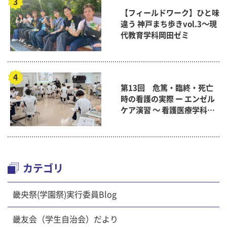
【フィールドワーク】ひと味
違う 神戸まち歩きvol.3～現
代教育学科岡田ゼミ
第13回 危篤・臨終・死亡
時の看護の実際 ー エンゼル
ケア演習 ～ 看護医療学科
「終末期ケア論」
カテゴリ
畿央祭(学園祭)実行委員Blog
畿友会（学生自治会）だより