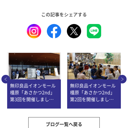
この記事をシェアする
無印良品イオンモール
無印良品イオンモール
橿原「あさかつ2nd」
橿原「あさかつ2nd」
第3回を開催しまし
第2回を開催しまし
た！ 〜 ウェルネス共
た！～ ウェルネス共創
創研究センター・理学
研究センター・理学療
療法学科
法学科
ブログ一覧へ戻る